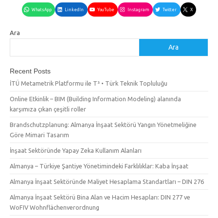
WhatsApp
LinkedIn
YouTube
Instagram
Twitter
X
Ara
Ara
Recent Posts
İTÜ Metametrik Platformu ile T³ • Türk Teknik Topluluğu
Online Etkinlik – BIM (Building Information Modeling) alanında
karşımıza çıkan çeşitli roller
Brandschutzplanung: Almanya İnşaat Sektörü Yangın Yönetmeliğine
Göre Mimari Tasarım
İnşaat Sektöründe Yapay Zeka Kullanım Alanları
Almanya – Türkiye Şantiye Yönetimindeki Farklılıklar: Kaba İnşaat
Almanya İnşaat Sektöründe Maliyet Hesaplama Standartları – DIN 276
Almanya İnşaat Sektörü Bina Alan ve Hacim Hesapları: DIN 277 ve
WoFIV Wohnflächenverordnung