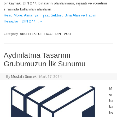
bir kaynak. DIN 277, binaların planlanması, inşaatı ve yönetimi
sırasında kullanılan alanların…
Read More: Almanya İnşaat Sektörü Bina Alan ve Hacim
Hesapları: DIN 277… »
Category:
ARCHITEKTUR
HOAI - DIN - VOB
Aydınlatma Tasarımı
Grubumuzun İlk Sunumu
By
Mustafa Simsek
|
Mart 17, 2024
M
er
ha
ba
he