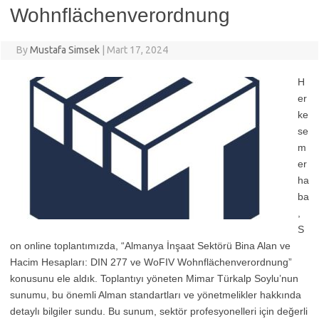
Wohnflächenverordnung
By
Mustafa Simsek
|
Mart 17, 2024
H
er
ke
se
m
er
ha
ba
,
S
on online toplantımızda, “Almanya İnşaat Sektörü Bina Alan ve
Hacim Hesapları: DIN 277 ve WoFIV Wohnflächenverordnung”
konusunu ele aldık. Toplantıyı yöneten Mimar Türkalp Soylu’nun
sunumu, bu önemli Alman standartları ve yönetmelikler hakkında
detaylı bilgiler sundu. Bu sunum, sektör profesyonelleri için değerli