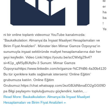
M
er
ha
ba
!
Ye
ni bir online toplantı videomuz YouTube kanalımızda:
“Baukalkulation: Almanya’da İnşaat Maaliyet Hesaplamaları ve
Birim Fiyat Analizleri”. Münster’den Mimar Gamze Özpoyraz’ın
sunumuyla inşaat sektöründe maliyet hesaplamalarına dair her
şeyi keşfedin. Video Linki:https://youtu.be/scCWxfg29v4?
si=K1p_qMSyBUfq9v-3 Sunum: Mimar Gamze
Özpoyrazhttps://www.linkedin.com/in/gamze-%C3%B6-4a30b4120
Bu tür içeriklere katkı sağlamak isterseniz ‘Online Eğitim’
grubumuza katılın. Online Eğitim
Grubumuz:https://chat.whatsapp.com/JezGBJdNbnaEO2gGG09D
pa Bilgi paylaşımı topluluğumuzu güçlendirir, katılın,…
Read More: Baukalkulation: Almanya’da İnşaat Maaliyet
Hesaplamaları ve Birim Fiyat Analizleri »