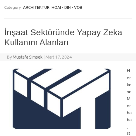
Category:
ARCHITEKTUR
HOAI - DIN - VOB
İnşaat Sektöründe Yapay Zeka
Kullanım Alanları
By
Mustafa Simsek
|
Mart 17, 2024
H
er
ke
se
M
er
ha
ba
,
G