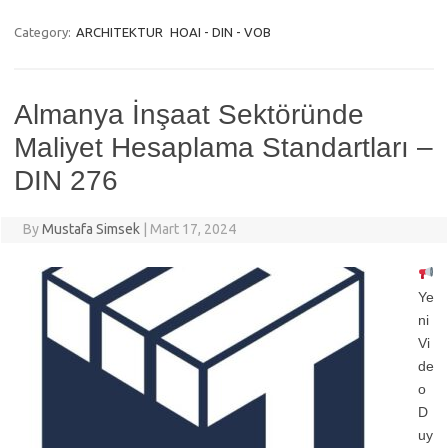
Category:
ARCHITEKTUR
HOAI - DIN - VOB
Almanya İnşaat Sektöründe
Maliyet Hesaplama Standartları –
DIN 276
By
Mustafa Simsek
|
Mart 17, 2024
Ye
ni
Vi
de
o
D
uy