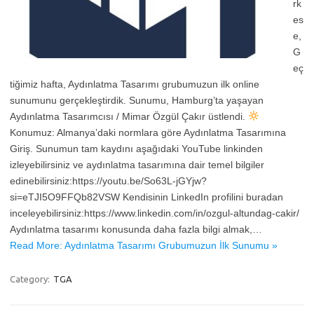
rk
es
e,
G
eç
tiğimiz hafta, Aydınlatma Tasarımı grubumuzun ilk online
sunumunu gerçekleştirdik. Sunumu, Hamburg’ta yaşayan
Aydınlatma Tasarımcısı / Mimar Özgül Çakır üstlendi.
Konumuz: Almanya’daki normlara göre Aydınlatma Tasarımına
Giriş. Sunumun tam kaydını aşağıdaki YouTube linkinden
izleyebilirsiniz ve aydınlatma tasarımına dair temel bilgiler
edinebilirsiniz:https://youtu.be/So63L-jGYjw?
si=eTJI5O9FFQb82VSW Kendisinin LinkedIn profilini buradan
inceleyebilirsiniz:https://www.linkedin.com/in/ozgul-altundag-cakir/
Aydınlatma tasarımı konusunda daha fazla bilgi almak,…
Read More: Aydınlatma Tasarımı Grubumuzun İlk Sunumu »
Category:
TGA