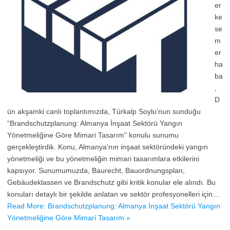
er
ke
se
m
er
ha
ba
,
D
ün akşamki canlı toplantımızda, Türkalp Soylu’nun sunduğu
“Brandschutzplanung: Almanya İnşaat Sektörü Yangın
Yönetmeliğine Göre Mimari Tasarım” konulu sunumu
gerçekleştirdik. Konu, Almanya’nın inşaat sektöründeki yangın
yönetmeliği ve bu yönetmeliğin mimari tasarımlara etkilerini
kapsıyor. Sunumumuzda, Baurecht, Bauordnungsplan,
Gebäudeklassen ve Brandschutz gibi kritik konular ele alındı. Bu
konuları detaylı bir şekilde anlatan ve sektör profesyonelleri için…
Read More: Brandschutzplanung: Almanya İnşaat Sektörü Yangın
Yönetmeliğine Göre Mimari Tasarım »