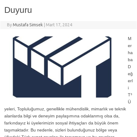
Duyuru
By
Mustafa Simsek
|
Mart 17, 2024
M
er
ha
ba
D
eğ
erl
i
T³
Ü
yeleri, Topluluğumuz, genellikle mühendislik, mimarlık ve teknik
alanlarda bilgi ve deneyim paylaşımına odaklanmış olsa da,
farkındayız ki üyelerimizin sosyal ihtiyaçları da büyük önem
taşımaktadır. Bu nedenle, sizleri bulunduğunuz bölge veya
ülkedeki Türk expat grupları ile tanışmaya ve bu gruplara