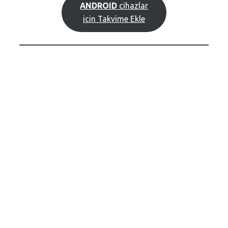
ANDROID
cihazlar
icin Takvime Ekle