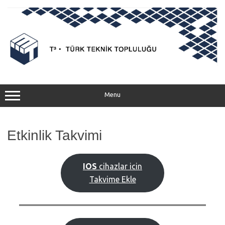
Menu
Etkinlik Takvimi
IOS
cihazlar icin
Takvime Ekle